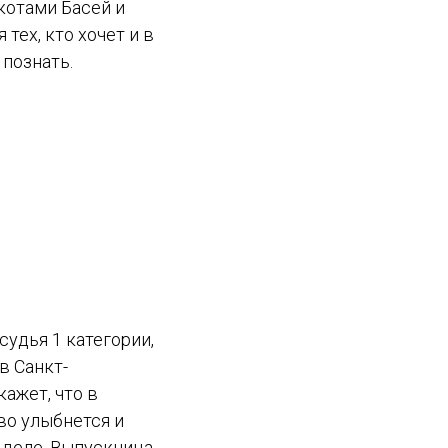
котами Басей и
тех, кто хочет и в
 познать.
судья 1 категории,
в Санкт-
кажет, что в
во улыбнется и
м деле. Выпускница