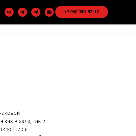
+7 950 030-82-12
инаковой
как в зале, так и
оклонник и