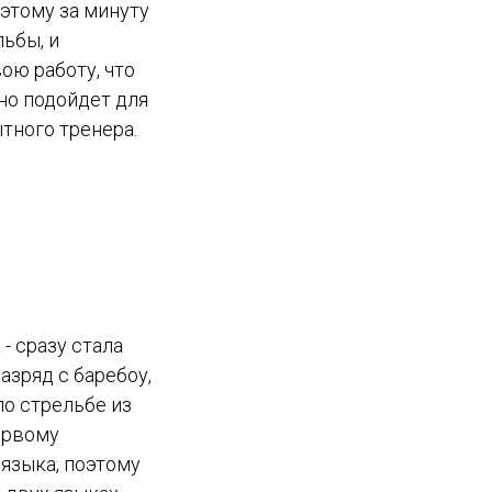
оэтому за минуту
льбы, и
ою работу, что
но подойдет для
ытного тренера.
- сразу стала
азряд с баребоу,
по стрельбе из
первому
 языка, поэтому