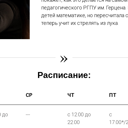
педагогического РГПУ им. Герцена.
детей математике, но пересчитала 
теперь учит их стрелять из лука.
»
Расписание:
СР
ЧТ
ПТ
0 до
---
с 12.00 до
с
22.00
17.00*/