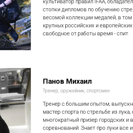
культиватор правил IFAA, обладате
стопки дипломов по обучению стрел
весомой коллекции медалей, в том 
крупных российских и европейских
свободное от работы время - спит.
Панов Михаил
Тренер, оружейник, спортсмен
Тренер с большим опытом, выпуск
мастер спорта по стрельбе из лука, 
многократный призер городских и 
соревнований. Знает про луки все 