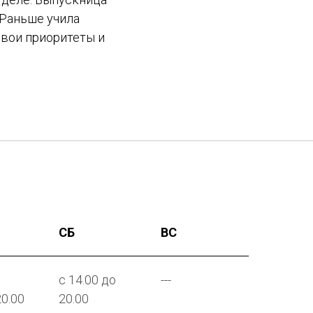
 Раньше учила
свои приоритеты и
СБ
ВС
с 14.00 до
---
20.00
20.00