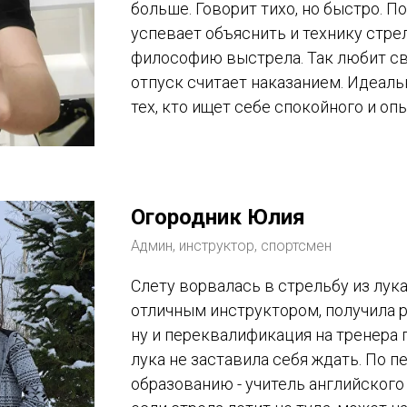
больше. Говорит тихо, но быстро. П
успевает объяснить и технику стре
философию выстрела. Так любит св
отпуск считает наказанием. Идеаль
тех, кто ищет себе спокойного и оп
Огородник Юлия
Админ, инструктор, спортсмен
Слету ворвалась в стрельбу из лука 
отличным инструктором, получила р
ну и переквалификация на тренера 
лука не заставила себя ждать. По 
образованию - учитель английского