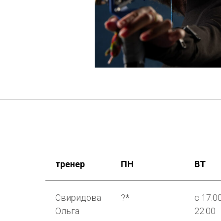
тренер
ПН
ВТ
Свиридова
?*
с 17.0
Ольга
22.00