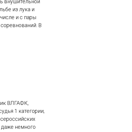
ль внушительной
ьбе из лука и
числе и с пары
 соревнований. В
ник ВЛГАФК,
судья 1 категории,
всероссийских
и даже немного