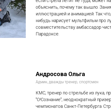
если стрела летит не туда, может н
объяснить, почему так вышло. Зани
иллюстрацией и анимацией. Так что,
нибудь нарисует мультфильм про л
совместительству амбассадор чист
Парадоксе.
Андросова Ольга
Админ, дважды тренер, спортсмен
КМС, тренер по стрельбе из лука, п
"О!Сознание", неоднократный призер
чемпионатов Санкт-Петербурга. Стр