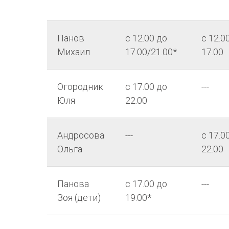
Панов
с 12.00 до
с 12.0
Михаил
17.00/21.00*
17.00
Огородник
с 17.00 до
---
Юля
22.00
Андросова
---
с 17.0
Ольга
22.00
Панова
с 17.00 до
---
Зоя (дети)
19.00*