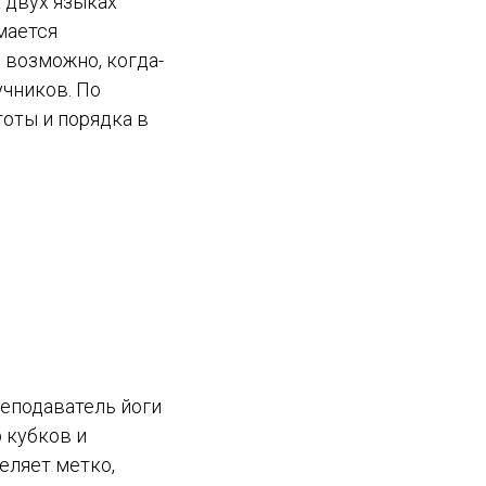
а двух языках
мается
 возможно, когда-
учников. По
оты и порядка в
реподаватель йоги
 кубков и
еляет метко,