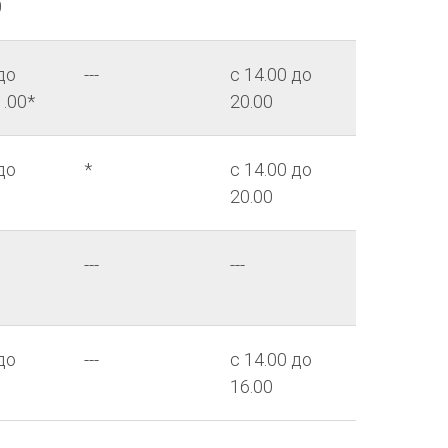
0
до
---
с 14.00 до
1.00*
20.00
до
*
с 14.00 до
20.00
---
---
до
---
с 14.00 до
16.00